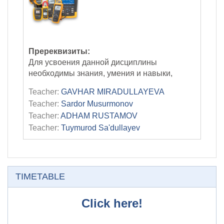
Пререквизиты:
Для усвоения данной дисциплины
необходимы знания, умения и навыки,
приобретённые при изучении следующих
Teacher:
GAVHAR MIRADULLAYEVA
дисциплин:
Фундаментальные знания, полученные в
Teacher:
Sardor Musurmonov
результате изучения курса школьной физики
Teacher:
ADHAM RUSTAMOV
и математики.
Teacher:
Tuymurod Sa'dullayev
Постреквизиты:
Знания, умения и навыки, полученные при
изучении дисциплины необходимы для
Skip TIMETABLE
освоения следующих дисциплин:
TIMETABLE
«Теоретическая электротехника»,
«Энергетика», «Микроэлектроника и
Click here!
микроволновые технологии», «Основы
электронной и измерительной техники».