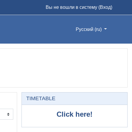
Вы не вошли в систему (
Вход
)
Русский ‎(ru)‎
Пропустить TIMETABLE
TIMETABLE
Click here!