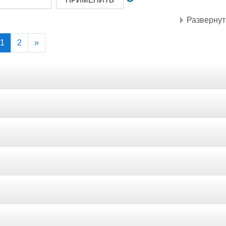
Развернут
(текущая)
Далее
1
2
»